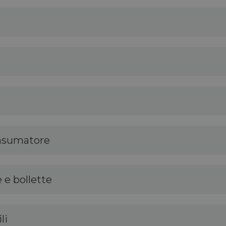
consumatore
 e bollette
li