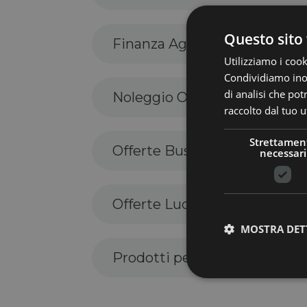
Questo sito 
Finanza Agevolata e incentiv
Utilizziamo i cook
Condividiamo inolt
di analisi che po
Noleggio Operativo Fotovolt
raccolto dal tuo ut
Strettamen
Offerte Business e Condomi
necessari
Offerte Luce e Gas Casa
MOSTRA DET
Prodotti per l’efficientamen