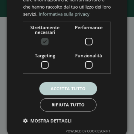
che hanno raccolto dal tuo utilizzo dei loro
servizi.
Informativa sulla privacy
Strettamente
Performance
necessari
SEDE LEGALE
Via Saverio Bianchini, 116
Targeting
Funzionalità
55100 Fraz. San Marco – Lucca (LU)
SEDE OPERATIVA
Via Casale Luparini, 12/B
ACCETTA TUTTO
06034 Foligno (PG)
RIFIUTA TUTTO
P.IVA
02598510465
MOSTRA DETTAGLI
PERSONAL DATA PROTECTION POLICY
POWERED BY COOKIESCRIPT
COOKIES POLICY