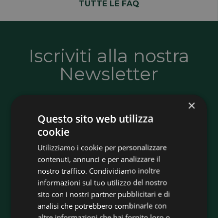
TUTTE LE FAQ
Iscriviti alla nostra
Newsletter
×
Resta sempre aggiornato su novità, offerte
Questo sito web utilizza
e soluzioni per l’efficienza energetica. Ricevi
cookie
consigli utili, informazioni sugli incentivi e
Utilizziamo i cookie per personalizzare
tutte le opportunità per risparmiare e
contenuti, annunci e per analizzare il
rendere più sostenibile la tua casa o la tua
nostro traffico. Condividiamo inoltre
azienda.
informazioni sul tuo utilizzo del nostro
sito con i nostri partner pubblicitari e di
analisi che potrebbero combinarle con
Iscriviti adesso
altre informazioni che hai fornito loro o