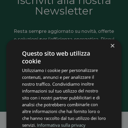
Iscriviti alla nostra
Newsletter
Resta sempre aggiornato su novità, offerte
e soluzioni per l’efficienza energetica. Ricevi
×
consigli utili, informazioni sugli incentivi e
Questo sito web utilizza
tutte le opportunità per risparmiare e
cookie
rendere più sostenibile la tua casa o la tua
Utilizziamo i cookie per personalizzare
azienda.
contenuti, annunci e per analizzare il
nostro traffico. Condividiamo inoltre
Iscriviti adesso
informazioni sul tuo utilizzo del nostro
sito con i nostri partner pubblicitari e di
analisi che potrebbero combinarle con
altre informazioni che hai fornito loro o
che hanno raccolto dal tuo utilizzo dei loro
servizi.
Informativa sulla privacy