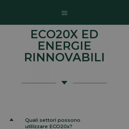
ECO20X ED
ENERGIE
RINNOVABILI
C
Quali settori possono
D
utilizzare ECO20x?