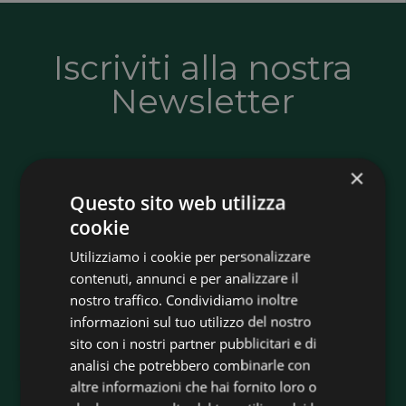
Iscriviti alla nostra
Newsletter
Resta sempre aggiornato su novità, offerte
×
e soluzioni per l’efficienza energetica. Ricevi
Questo sito web utilizza
consigli utili, informazioni sugli incentivi e
cookie
tutte le opportunità per risparmiare e
Utilizziamo i cookie per personalizzare
rendere più sostenibile la tua casa o la tua
contenuti, annunci e per analizzare il
azienda.
nostro traffico. Condividiamo inoltre
informazioni sul tuo utilizzo del nostro
sito con i nostri partner pubblicitari e di
Iscriviti adesso
analisi che potrebbero combinarle con
altre informazioni che hai fornito loro o