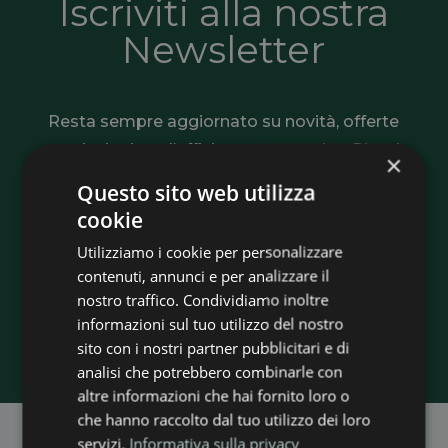
Iscriviti alla nostra
Newsletter
Resta sempre aggiornato su novità, offerte
e soluzioni per l’efficienza energetica. Ricevi
×
consigli utili, informazioni sugli incentivi e
Questo sito web utilizza
tutte le opportunità per risparmiare e
cookie
rendere più sostenibile la tua casa o la tua
Utilizziamo i cookie per personalizzare
azienda.
contenuti, annunci e per analizzare il
nostro traffico. Condividiamo inoltre
informazioni sul tuo utilizzo del nostro
Iscriviti adesso
sito con i nostri partner pubblicitari e di
analisi che potrebbero combinarle con
altre informazioni che hai fornito loro o
che hanno raccolto dal tuo utilizzo dei loro
servizi.
Informativa sulla privacy