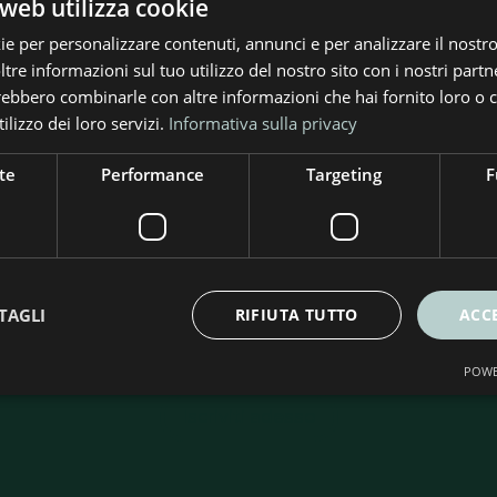
web utilizza cookie
ie per personalizzare contenuti, annunci e per analizzare il nostro 
re informazioni sul tuo utilizzo del nostro sito con i nostri partne
trebbero combinarle con altre informazioni che hai fornito loro o
ilizzo dei loro servizi.
Informativa sulla privacy
te
Performance
Targeting
F
criviti alla nostra Newslet
rte e soluzioni per l’efficienza energetica. Ricevi consig
TAGLI
RIFIUTA TUTTO
ACC
ità per risparmiare e rendere più sostenibile la tua casa
POWE
Iscriviti adesso