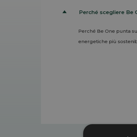
Perché scegliere Be
D
Perché Be One punta su of
energetiche più sostenibi
Permalink
Torna su