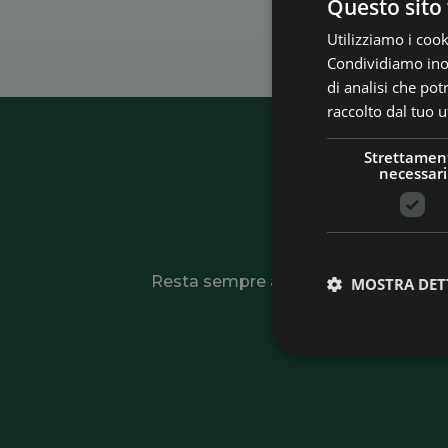
Questo sito 
Utilizziamo i cook
Condividiamo inolt
di analisi che po
raccolto dal tuo ut
Strettamen
necessari
Is
Resta sempre aggiornato su novità, offe
MOSTRA DET
tutte le opportun