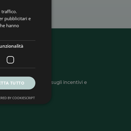
traffico.
r pubblicitari e
 che hanno
unzionalità
ter
li utili, informazioni sugli incentivi e
ETTA TUTTO
 o la tua azienda.
RED BY COOKIESCRIPT