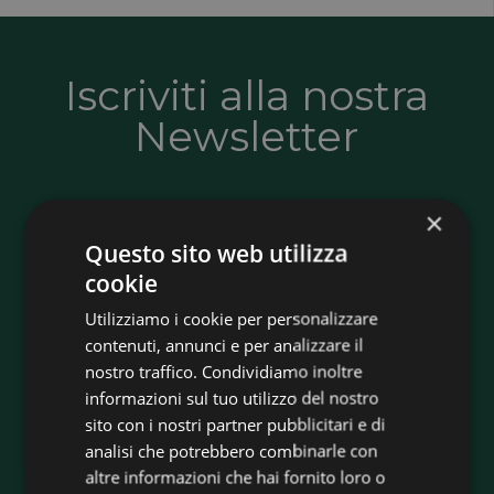
Iscriviti alla nostra
Newsletter
Resta sempre aggiornato su novità, offerte
×
e soluzioni per l’efficienza energetica. Ricevi
Questo sito web utilizza
consigli utili, informazioni sugli incentivi e
cookie
tutte le opportunità per risparmiare e
Utilizziamo i cookie per personalizzare
rendere più sostenibile la tua casa o la tua
contenuti, annunci e per analizzare il
azienda.
nostro traffico. Condividiamo inoltre
informazioni sul tuo utilizzo del nostro
sito con i nostri partner pubblicitari e di
Iscriviti adesso
analisi che potrebbero combinarle con
altre informazioni che hai fornito loro o