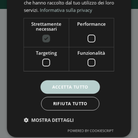
che hanno raccolto dal tuo utilizzo dei loro
servizi.
Informativa sulla privacy
Strettamente
Performance
necessari
SEDE LEGALE
Via Saverio Bianchini, 116
Targeting
Funzionalità
55100 Fraz. San Marco – Lucca (LU)
SEDE OPERATIVA
Via Casale Luparini, 12/B
ACCETTA TUTTO
06034 Foligno (PG)
P.IVA
02598510465
RIFIUTA TUTTO
PERSONAL DATA PROTECTION POLICY
MOSTRA DETTAGLI
COOKIES POLICY
POWERED BY COOKIESCRIPT
WHISTLEBLOWING