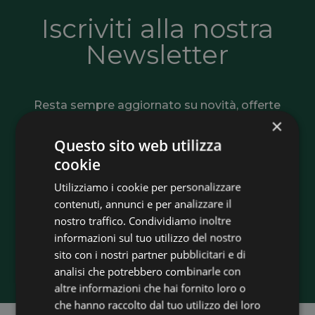
Iscriviti alla nostra
Newsletter
Resta sempre aggiornato su novità, offerte
×
e soluzioni per l’efficienza energetica. Ricevi
Questo sito web utilizza
consigli utili, informazioni sugli incentivi e
cookie
tutte le opportunità per risparmiare e
rendere più sostenibile la tua casa o la tua
Utilizziamo i cookie per personalizzare
contenuti, annunci e per analizzare il
azienda.
nostro traffico. Condividiamo inoltre
informazioni sul tuo utilizzo del nostro
Iscriviti adesso
sito con i nostri partner pubblicitari e di
analisi che potrebbero combinarle con
altre informazioni che hai fornito loro o
che hanno raccolto dal tuo utilizzo dei loro