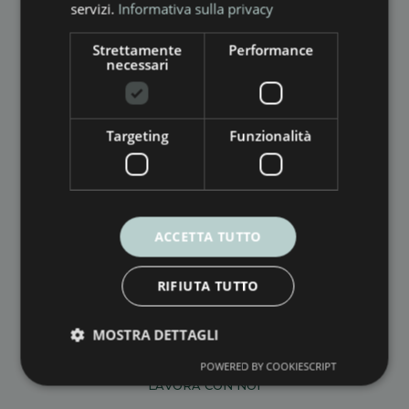
servizi.
Informativa sulla privacy
Strettamente
Performance
SEDE LEGALE
necessari
Via Saverio Bianchini, 116
55100 Fraz. San Marco – Lucca (LU)
Targeting
Funzionalità
SEDE OPERATIVA
Via Casale Luparini, 12/B
06034 Foligno (PG)
ACCETTA TUTTO
P.IVA
02598510465
RIFIUTA TUTTO
PERSONAL DATA PROTECTION POLICY
MOSTRA DETTAGLI
COOKIES POLICY
WHISTLEBLOWING
POWERED BY COOKIESCRIPT
LAVORA CON NOI