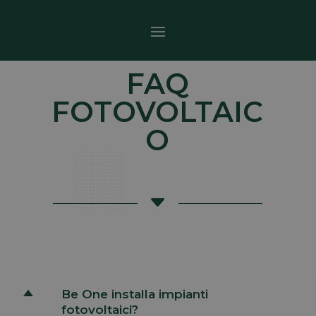
FAQ
FOTOVOLTAIC
O
C
Be One installa impianti
D
fotovoltaici?