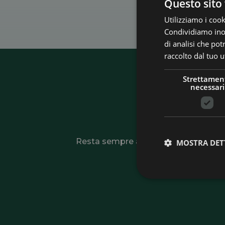
Questo sito 
Utilizziamo i cook
Condividiamo inolt
di analisi che po
raccolto dal tuo ut
Strettamen
necessari
Is
Resta sempre aggiornato su novità, offe
MOSTRA DET
tutte le opportun