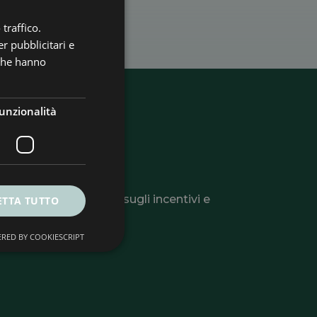
traffico.
r pubblicitari e
 che hanno
unzionalità
ter
li utili, informazioni sugli incentivi e
ETTA TUTTO
 o la tua azienda.
RED BY COOKIESCRIPT