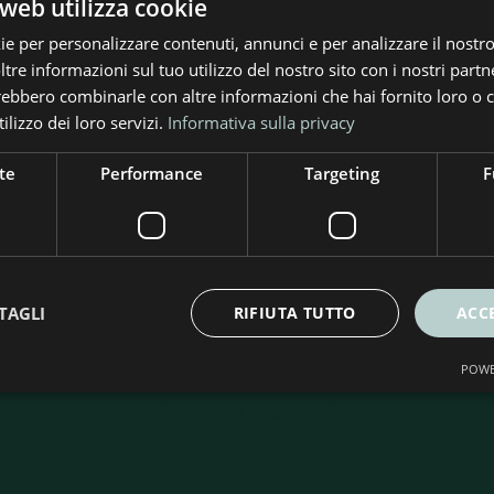
web utilizza cookie
ie per personalizzare contenuti, annunci e per analizzare il nostro 
re informazioni sul tuo utilizzo del nostro sito con i nostri partne
trebbero combinarle con altre informazioni che hai fornito loro o
ilizzo dei loro servizi.
Informativa sulla privacy
te
Performance
Targeting
F
criviti alla nostra Newslet
rte e soluzioni per l’efficienza energetica. Ricevi consig
TAGLI
RIFIUTA TUTTO
ACC
ità per risparmiare e rendere più sostenibile la tua casa
POWE
Iscriviti adesso