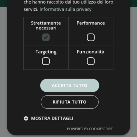
che hanno raccolto dal tuo utilizzo dei loro
servizi.
Informativa sulla privacy
Strettamente
Performance
necessari
SEDE LEGALE
Via Saverio Bianchini, 116
55100 Fraz. San Marco – Lucca (LU)
Targeting
Funzionalità
SEDE OPERATIVA
Via Casale Luparini, 12/B
ACCETTA TUTTO
06034 Foligno (PG)
P.IVA
02598510465
RIFIUTA TUTTO
PERSONAL DATA PROTECTION POLICY
MOSTRA DETTAGLI
COOKIES POLICY
POWERED BY COOKIESCRIPT
WHISTLEBLOWING