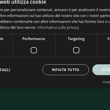
web utilizza cookie
ie per personalizzare contenuti, annunci e per analizzare il nostro 
re informazioni sul tuo utilizzo del nostro sito con i nostri partne
trebbero combinarle con altre informazioni che hai fornito loro o
ilizzo dei loro servizi.
Informativa sulla privacy
te
Performance
Targeting
F
criviti alla nostra Newslet
rte e soluzioni per l’efficienza energetica. Ricevi consig
TAGLI
RIFIUTA TUTTO
ACC
ità per risparmiare e rendere più sostenibile la tua casa
POWE
Iscriviti adesso