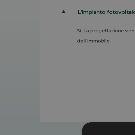
L’impianto fotovoltai
D
Sì. La progettazione vien
dell’immobile.
Permalink
Torna su