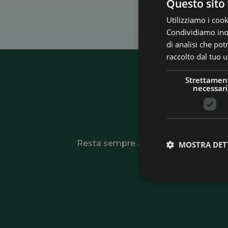
Questo sito 
Utilizziamo i cook
Condividiamo inolt
di analisi che po
raccolto dal tuo ut
Strettamen
necessari
Is
Resta sempre aggiornato su novità, offe
MOSTRA DET
tutte le opportun