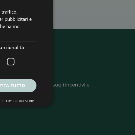
traffico.
r pubblicitari e
 che hanno
unzionalità
ter
li utili, informazioni sugli incentivi e
ETTA TUTTO
 o la tua azienda.
RED BY COOKIESCRIPT