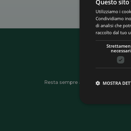
Questo sito 
Utilizziamo i cook
Condividiamo inolt
di analisi che po
raccolto dal tuo ut
Strettamen
necessari
Is
Resta sempre aggiornato su novità, offe
MOSTRA DET
tutte le opportun