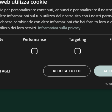
web utilizza cookie
ie per personalizzare contenuti, annunci e per analizzare il nostro 
re informazioni sul tuo utilizzo del nostro sito con i nostri partne
trebbero combinarle con altre informazioni che hai fornito loro o
ilizzo dei loro servizi.
Informativa sulla privacy
te
Performance
Targeting
F
criviti alla nostra Newslet
rte e soluzioni per l’efficienza energetica. Ricevi consig
TAGLI
RIFIUTA TUTTO
ACC
ità per risparmiare e rendere più sostenibile la tua casa
POWE
Iscriviti adesso