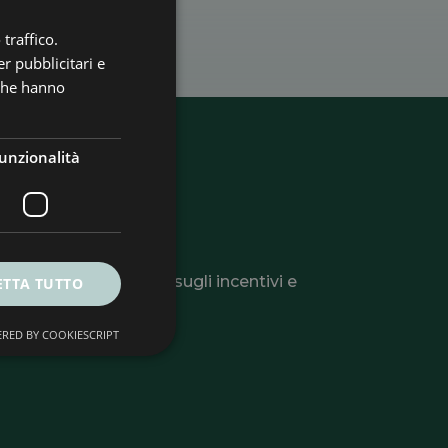
traffico.
r pubblicitari e
 che hanno
unzionalità
ter
li utili, informazioni sugli incentivi e
ETTA TUTTO
 o la tua azienda.
RED BY COOKIESCRIPT