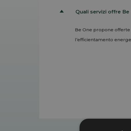
Quali servizi offre B
D
Be One propone offerte l
l’efficientamento energet
Permalink
Torna su