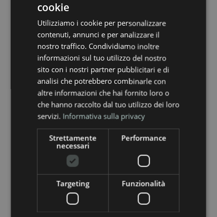
COLONNINE DI
cookie
RICARICA
Utilizziamo i cookie per personalizzare
contenuti, annunci e per analizzare il
ELETTRICA
nostro traffico. Condividiamo inoltre
informazioni sul tuo utilizzo del nostro
Soluzioni pratiche, sicure e affidabili
sito con i nostri partner pubblicitari e di
per ricaricare veicoli elettrici, sia a casa
analisi che potrebbero combinarle con
che in azienda. Supportano la mobilità
altre informazioni che hai fornito loro o
che hanno raccolto dal tuo utilizzo dei loro
sostenibile e consentono di gestire in
servizi.
Informativa sulla privacy
modo semplice e veloce l’energia
necessaria per spostarsi in modo
Strettamente
Performance
necessari
ecologico.
Ricarica veloce, sicura e
Targeting
Funzionalità
sostenibile: guida il
cambiamento con energia