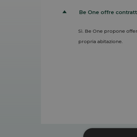
Be One offre contratt
D
Sì. Be One propone offer
propria abitazione.
Permalink
Torna su