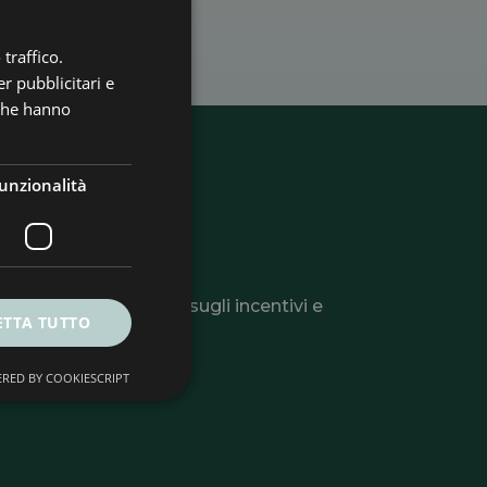
traffico.
r pubblicitari e
 che hanno
unzionalità
ter
li utili, informazioni sugli incentivi e
ETTA TUTTO
 o la tua azienda.
RED BY COOKIESCRIPT