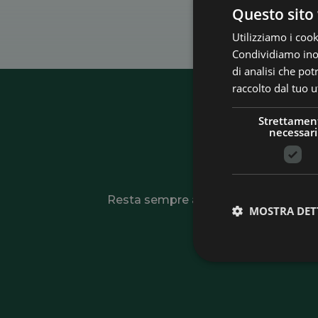
Questo sito 
Utilizziamo i cook
Condividiamo inolt
di analisi che po
raccolto dal tuo ut
Strettamen
necessari
Is
Resta sempre aggiornato su novità, offe
MOSTRA DET
tutte le opportun