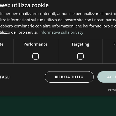
web utilizza cookie
ie per personalizzare contenuti, annunci e per analizzare il nostro 
re informazioni sul tuo utilizzo del nostro sito con i nostri partne
trebbero combinarle con altre informazioni che hai fornito loro o
ilizzo dei loro servizi.
Informativa sulla privacy
te
Performance
Targeting
F
criviti alla nostra Newslet
rte e soluzioni per l’efficienza energetica. Ricevi consig
TAGLI
RIFIUTA TUTTO
ACC
ità per risparmiare e rendere più sostenibile la tua casa
POWE
Iscriviti adesso