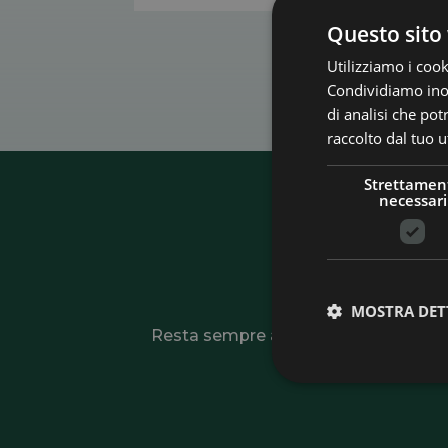
Questo sito 
Utilizziamo i cook
Condividiamo inolt
di analisi che po
raccolto dal tuo ut
Strettamen
necessari
Is
MOSTRA DET
Resta sempre aggiornato su novità, offe
tutte le opportun