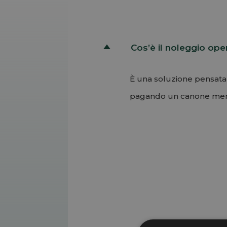
Cos’è il noleggio ope
D
È una soluzione pensata 
pagando un canone mensi
Permalink
Torna su