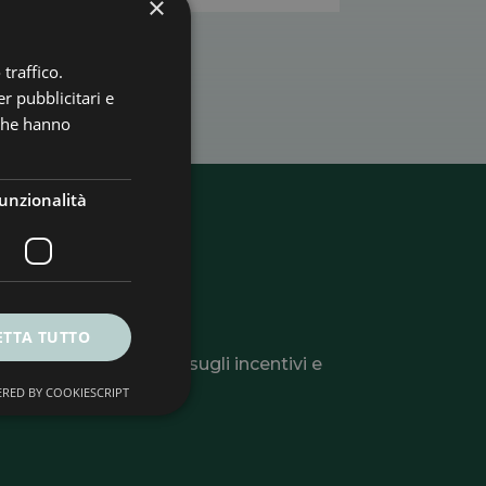
×
traffico.
r pubblicitari e
 che hanno
unzionalità
ter
ETTA TUTTO
li utili, informazioni sugli incentivi e
RED BY COOKIESCRIPT
 o la tua azienda.