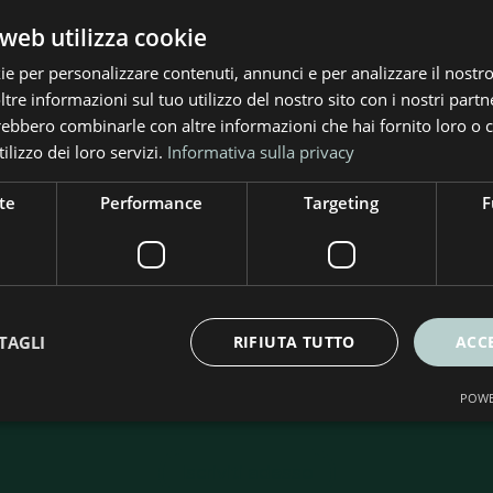
web utilizza cookie
ie per personalizzare contenuti, annunci e per analizzare il nostro 
re informazioni sul tuo utilizzo del nostro sito con i nostri partne
trebbero combinarle con altre informazioni che hai fornito loro o
ilizzo dei loro servizi.
Informativa sulla privacy
te
Performance
Targeting
F
criviti alla nostra Newslet
TAGLI
RIFIUTA TUTTO
ACC
rte e soluzioni per l’efficienza energetica. Ricevi consig
POWE
ità per risparmiare e rendere più sostenibile la tua casa
Iscriviti adesso