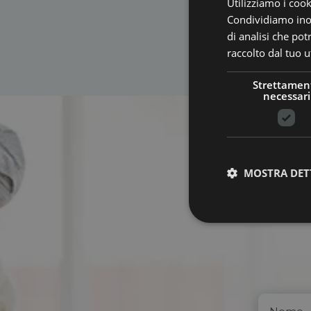
Utilizziamo i cook
Condividiamo inolt
di analisi che po
raccolto dal tuo ut
Strettamen
necessari
MOSTRA DET