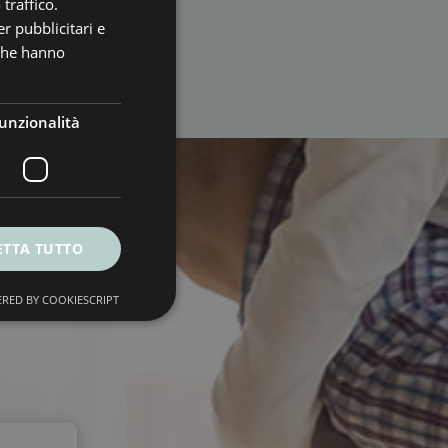
traffico.
r pubblicitari e
 che hanno
unzionalità
ETTA TUTTO
RED BY COOKIESCRIPT