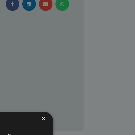




×