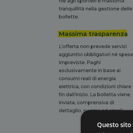
file agli sportelli e massima
tranquillità nella gestione delle
bollette.
Massima trasparenza
L’offerta non prevede servizi
aggiuntivi obbligatori né spes
impreviste. Paghi
esclusivamente in base ai
consumi reali di energia
elettrica, con condizioni chiare
fin dall’inizio.
La bolletta viene
inviata, comprensiva di
dettaglio, su sms ed email.
Questo sito 