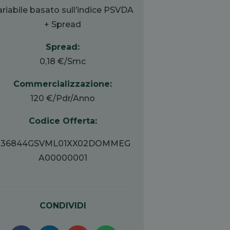
ariabile basato sull’indice PSVDA
+ Spread
Spread:
0,18 €/Smc
Commercializzazione:
120 €/Pdr/Anno
Codice Offerta:
036844GSVML01XX02DOMMEG
A00000001
CONDIVIDI