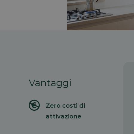
Vantaggi

Zero costi di
attivazione