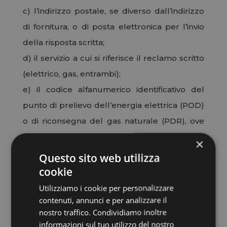
c) l’indirizzo postale, se diverso dall’indirizzo
di fornitura, o di posta elettronica per l’invio
della risposta
scritta;
d) il servizio a cui si riferisce il reclamo scritto
(elettrico, gas, entrambi);
e) il codice alfanumerico identificativo del
punto di prelievo dell’energia elettrica (POD)
o di riconsegna del
gas naturale (PDR), ove
disponibile o, qualora non disponibile, il
×
codice cliente;
Questo sito web utilizza
f) una breve descrizione dei fatti contestati.
cookie
Utilizziamo i cookie per personalizzare
contenuti, annunci e per analizzare il
nostro traffico. Condividiamo inoltre
MODULO RECLAMI
informazioni sul tuo utilizzo del nostro