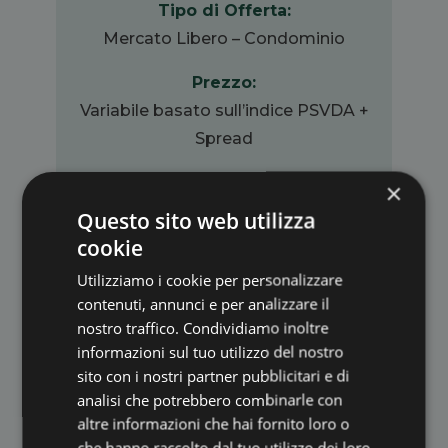
Tipo di Offerta:
Mercato Libero – Condominio
Prezzo:
Variabile basato sull’indice PSVDA +
Spread
Spread:
×
0,099 €/Smc
Questo sito web utilizza
cookie
Commercializzazione:
Utilizziamo i cookie per personalizzare
105,6 €/Pdr/Anno
contenuti, annunci e per analizzare il
nostro traffico. Condividiamo inoltre
informazioni sul tuo utilizzo del nostro
sito con i nostri partner pubblicitari e di
CONDIVIDI
analisi che potrebbero combinarle con
altre informazioni che hai fornito loro o
che hanno raccolto dal tuo utilizzo dei loro