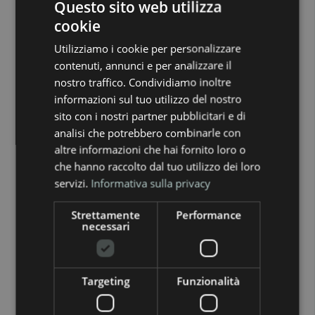
Questo sito web utilizza
intelligente
cookie
La domanda globale di elettricità continuerà a
Utilizziamo i cookie per personalizzare
contenuti, annunci e per analizzare il
crescere. Secondo l’IEA, tra il 2026 e il 2030 la
nostro traffico. Condividiamo inoltre
domanda elettrica mondiale è prevista in
informazioni sul tuo utilizzo del nostro
sito con i nostri partner pubblicitari e di
aumento a un ritmo medio annuo del 3,6%,
analisi che potrebbero combinarle con
sostenuta anche da industria, veicoli elettrici,
altre informazioni che hai fornito loro o
che hanno raccolto dal tuo utilizzo dei loro
climatizzazione e data center.
servizi.
Informativa sulla privacy
Questo significa che l’energia sarà sempre più
Strettamente
Performance
necessari
centrale nelle scelte di famiglie, imprese e
istituzioni.
Targeting
Funzionalità
Non sarà solo una voce di costo.