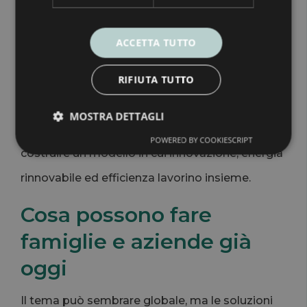
Sarà un fattore competitivo.
ACCETTA TUTTO
Chi saprà gestire meglio i propri consumi avrà
più controllo, più stabilità e più capacità di
RIFIUTA TUTTO
adattarsi ai cambiamenti.
MOSTRA DETTAGLI
Il punto non è usare meno tecnologia. Il punto è
POWERED BY COOKIESCRIPT
costruire un modello in cui innovazione, energia
rinnovabile ed efficienza lavorino insieme.
Cosa possono fare
famiglie e aziende già
oggi
Il tema può sembrare globale, ma le soluzioni