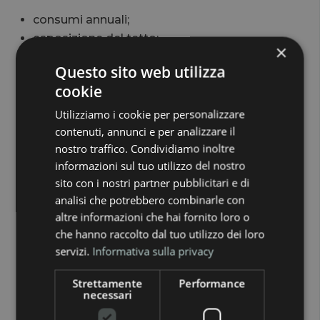
consumi annuali;
esposizione del tetto;
×
spazio disponibile;
Questo sito web utilizza
abitudini di consumo;
cookie
eventuale presenza di una batteria;
obiettivi di risparmio;
Utilizziamo i cookie per personalizzare
contenuti, annunci e per analizzare il
tipologia di abitazione o azienda.
nostro traffico. Condividiamo inoltre
informazioni sul tuo utilizzo del nostro
Un impianto progettato bene non deve essere
sito con i nostri partner pubblicitari e di
scelto “a caso”. Deve essere dimensionato in
analisi che potrebbero combinarle con
altre informazioni che hai fornito loro o
base alle reali esigenze di chi lo utilizzerà.
che hanno raccolto dal tuo utilizzo dei loro
servizi.
Informativa sulla privacy
Per questo è importante partire da un’analisi
Strettamente
Performance
dei consumi. Solo così si può capire se il
necessari
fotovoltaico è davvero conveniente, quale