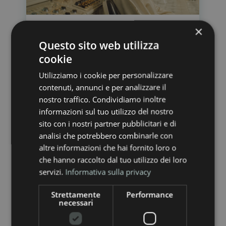
×
L’intelligenza artificiale ha fame
Questo sito web utilizza
di energia: cosa si nasconde
cookie
dietro una semplice domanda?
Lug 21, 2026
Utilizziamo i cookie per personalizzare
contenuti, annunci e per analizzare il
L’intelligenza artificiale sembra vivere
nostro traffico. Condividiamo inoltre
in uno spazio immateriale. In realtà,
informazioni sul tuo utilizzo del nostro
ogni risposta generata nasce dentro
sito con i nostri partner pubblicitari e di
enormi infrastrutture fisiche che
analisi che potrebbero combinarle con
consumano elettricità, producono
altre informazioni che hai fornito loro o
calore e, in molti casi, utilizzano acqua
che hanno raccolto dal tuo utilizzo dei loro
per il raffreddamento. Negli Stati Uniti
servizi.
Informativa sulla privacy
la...
Strettamente
Performance
necessari