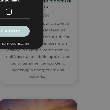
unzionalità
energia sollevando blocchi di
cemento
Mar 10, 2026
A Rudong, nella provincia cinese
del Jiangsu e non lontano da
ETTA TUTTO
Shanghai, sorge una struttura che
dall’esterno può sembrare un
RED BY COOKIESCRIPT
edificio industriale come tanti. In
realtà ospita una delle applicazioni
più originali nel campo dello
stoccaggio energetico: una
batteria...