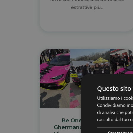
estrattive più...
Questo sito 
Utilizziamo i cook
Condividiamo inolt
di analisi che po
raccolto dal tuo ut
Be One e Scuderia
Ghermandi: Insieme per