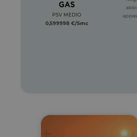
abbi
PSV MEDIO
appass
0,599998
€/Smc