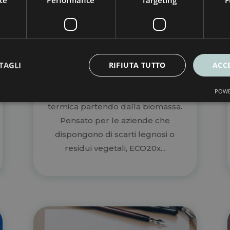
te
Performance
Targeting
F
energia pulita
Mar 13, 2026
Il microcogeneratore ECO20x
rappresenta una soluzione
concreta per l’economia circolare,
TAGLI
RIFIUTA TUTTO
ACC
perché permette di produrre
POWE
energia elettrica verde ed energia
termica partendo dalla biomassa.
Pensato per le aziende che
dispongono di scarti legnosi o
residui vegetali, ECO20x...