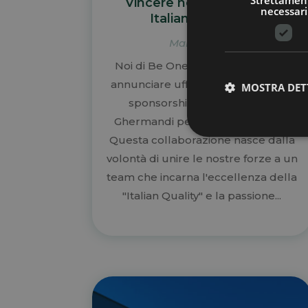
Strettamen
Vincere nel Campionato
necessari
Italiano GT 2026
Mar 25, 2026
Noi di Be One siamo entusiasti di
annunciare ufficialmente la nostra
MOSTRA DET
sponsorship della Scuderia
Ghermandi per la stagione 2026.
Questa collaborazione nasce dalla
volontà di unire le nostre forze a un
team che incarna l'eccellenza della
"Italian Quality" e la passione...