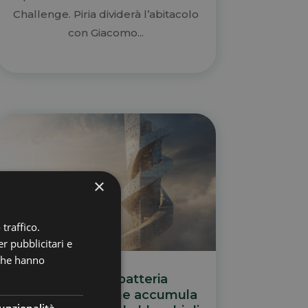
Challenge. Piria dividerà l’abitacolo
con Giacomo...
×
traffico.
r pubblicitari e
 che hanno
Rudong, la batteria
gravitazionale che accumula