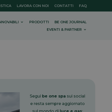
STICA
LAVORA CON NOI
CONTATTI
FAQ
NNOVABILI
PRODOTTI
BE ONE JOURNAL
EVENTI & PARTNER
Segui
be one spa
sui social
e resta sempre aggiornato
sul mondo di
luce e gas
: