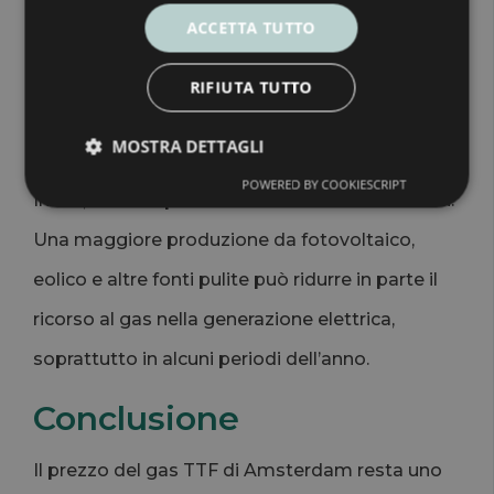
calda può aumentare i consumi elettrici per il
ACCETTA TUTTO
raffrescamento, mentre un inverno rigido può
RIFIUTA TUTTO
far crescere rapidamente la richiesta di gas per
il riscaldamento.
MOSTRA DETTAGLI
POWERED BY COOKIESCRIPT
Infine, resta importante il ruolo delle rinnovabili.
Una maggiore produzione da fotovoltaico,
eolico e altre fonti pulite può ridurre in parte il
ricorso al gas nella generazione elettrica,
soprattutto in alcuni periodi dell’anno.
Conclusione
Il prezzo del gas TTF di Amsterdam resta uno