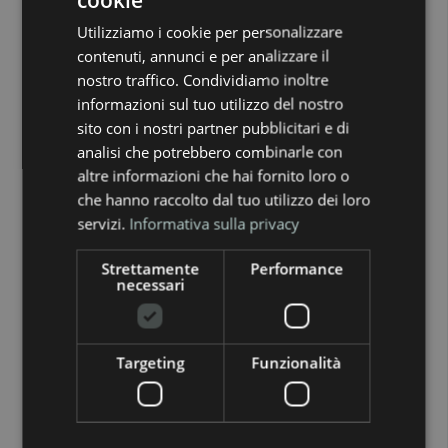
Nei prossimi mesi l’attenzione sarà concentrata
Utilizziamo i cookie per personalizzare
contenuti, annunci e per analizzare il
soprattutto su alcuni elementi.
nostro traffico. Condividiamo inoltre
informazioni sul tuo utilizzo del nostro
Il primo riguarda la
velocità di riempimento
sito con i nostri partner pubblicitari e di
degli stoccaggi
. Più le riserve cresceranno in
analisi che potrebbero combinarle con
altre informazioni che hai fornito loro o
modo regolare, più il mercato potrà affrontare
che hanno raccolto dal tuo utilizzo dei loro
l’inverno con maggiore tranquillità.
servizi.
Informativa sulla privacy
Strettamente
Performance
Il secondo riguarda gli sviluppi geopolitici nelle
necessari
aree strategiche per l’energia. Anche una sola
notizia su rotte, accordi internazionali o flussi di
Targeting
Funzionalità
GNL può incidere sulle aspettative.
Il terzo riguarda la domanda. Un’estate molto