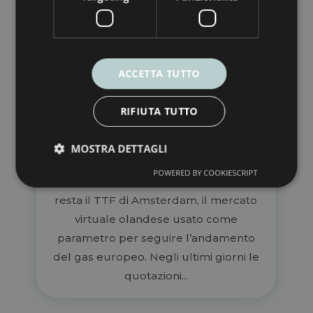
Prezzo gas TTF Amsterdam:
ACCETTA TUTTO
perché il mercato europeo resta
volatile
RIFIUTA TUTTO
Mag 26, 2026
Il prezzo del gas naturale in Europa
MOSTRA DETTAGLI
continua a muoversi con oscillazioni
POWERED BY COOKIESCRIPT
significative. Il riferimento principale
resta il TTF di Amsterdam, il mercato
virtuale olandese usato come
parametro per seguire l’andamento
del gas europeo. Negli ultimi giorni le
quotazioni...